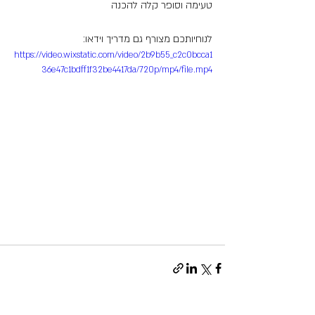
טעימה וסופר קלה להכנה
לנוחיותכם מצורף גם מדריך וידאו:
https://video.wixstatic.com/video/2b9b55_c2c0bcca1
36e47c1bdff1f32be4417da/720p/mp4/file.mp4